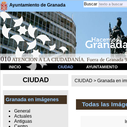
Buscar
Ayuntamiento de Granada
010
ATENCION A LA CIUDADANÍA. Fuera de Granada 9
INICIO
CIUDAD
AYUNTAMIENTO
CIUDAD
CIUDAD >
Granada en i
Granada en imágenes
Todas las Imág
General
Actuales
Antiguas
I
Centro