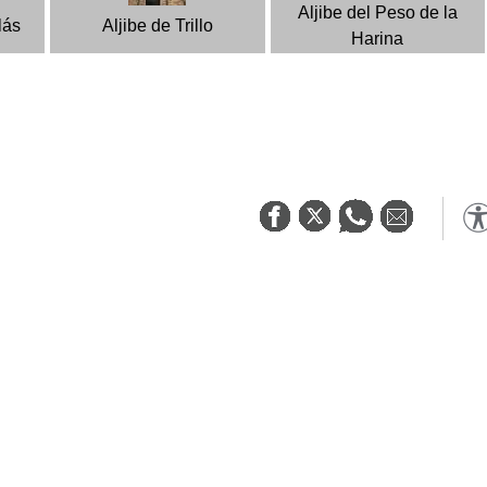
Aljibe del Peso de la
lás
Aljibe de Trillo
Harina