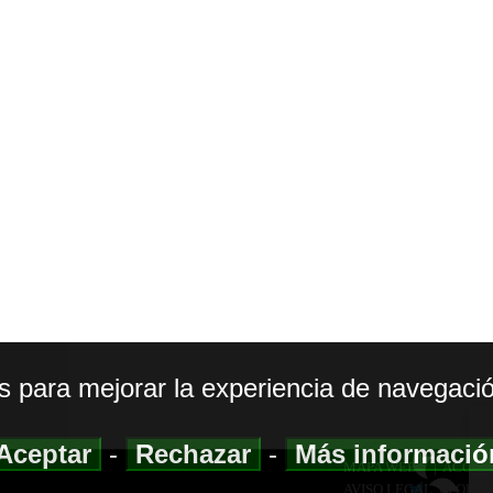
os para mejorar la experiencia de navegació
Aceptar
-
Rechazar
-
Más informaci
MAPA WEB
|
ACCESI
AVISO LEGAL
|
POLIT