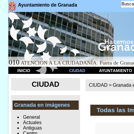
Busca
Ayuntamiento de Granada
010
ATENCION A LA CIUDADANÍA. Fuera de Granad
INICIO
CIUDAD
AYUNTAMIENTO
CIUDAD
CIUDAD >
Granada 
Granada en imágenes
Todas las I
General
Actuales
Antiguas
Centro