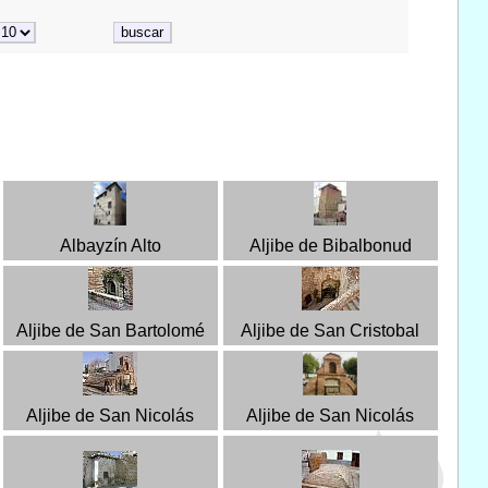
Albayzín Alto
Aljibe de Bibalbonud
Aljibe de San Bartolomé
Aljibe de San Cristobal
Aljibe de San Nicolás
Aljibe de San Nicolás