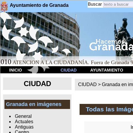
Buscar
Ayuntamiento de Granada
010
ATENCION A LA CIUDADANÍA. Fuera de Granada 9
INICIO
CIUDAD
AYUNTAMIENTO
CIUDAD
CIUDAD >
Granada en i
Granada en imágenes
Todas las Imág
General
Actuales
Antiguas
I
Centro