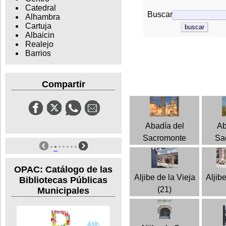
Catedral
Buscar
Alhambra
Cartuja
Albaicin
Realejo
Barrios
Compartir
Abadía del
Ab
Sacromonte
Sa
OPAC: Catálogo de las
Aljibe de la Vieja
Aljib
Bibliotecas Públicas
(21)
Municipales