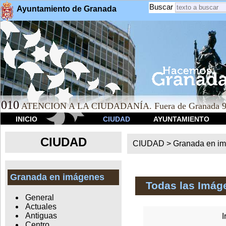
Buscar
Ayuntamiento de Granada
010
ATENCION A LA CIUDADANÍA. Fuera de Granada 9
INICIO
CIUDAD
AYUNTAMIENTO
CIUDAD
CIUDAD >
Granada en i
Granada en imágenes
Todas las Imág
General
Actuales
Antiguas
I
Centro