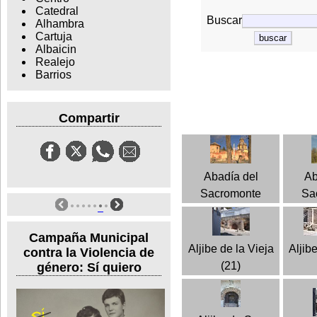
Catedral
Buscar
Alhambra
Cartuja
Albaicin
Realejo
Barrios
Compartir
Abadía del
Ab
Sacromonte
Sa
Campaña Municipal
Aljibe de la Vieja
Aljib
contra la Violencia de
(21)
género: Sí quiero