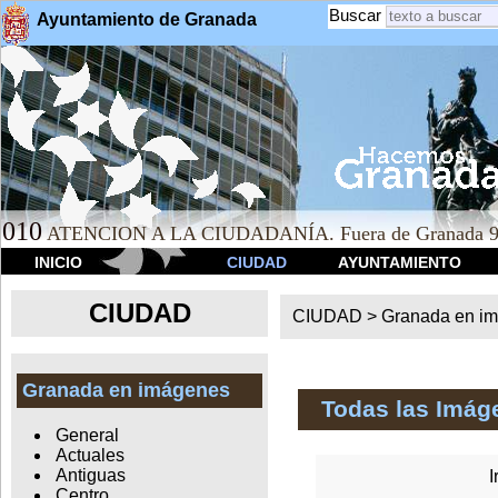
Buscar
Ayuntamiento de Granada
010
ATENCION A LA CIUDADANÍA. Fuera de Granada 9
INICIO
CIUDAD
AYUNTAMIENTO
CIUDAD
CIUDAD >
Granada en i
Granada en imágenes
Todas las Imág
General
Actuales
Antiguas
I
Centro