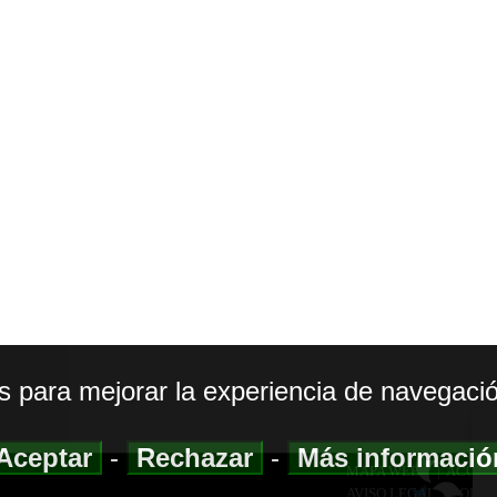
os para mejorar la experiencia de navegació
Aceptar
-
Rechazar
-
Más informaci
MAPA WEB
|
ACCESI
AVISO LEGAL
|
POLIT