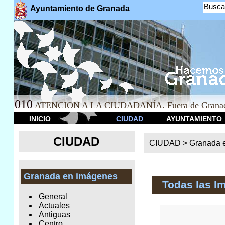
Busca
Ayuntamiento de Granada
010
ATENCION A LA CIUDADANÍA. Fuera de Granad
INICIO
CIUDAD
AYUNTAMIENTO
CIUDAD
CIUDAD >
Granada 
Granada en imágenes
Todas las I
General
Actuales
Antiguas
Centro