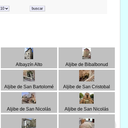
Albayzín Alto
Aljibe de Bibalbonud
Aljibe de San Bartolomé
Aljibe de San Cristobal
Aljibe de San Nicolás
Aljibe de San Nicolás