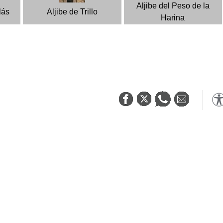
Aljibe del Peso de la
lás
Aljibe de Trillo
Harina