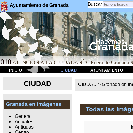
Buscar
Ayuntamiento de Granada
010
ATENCION A LA CIUDADANÍA. Fuera de Granada 9
INICIO
CIUDAD
AYUNTAMIENTO
CIUDAD
CIUDAD >
Granada en i
Granada en imágenes
Todas las Imág
General
Actuales
Antiguas
I
Centro