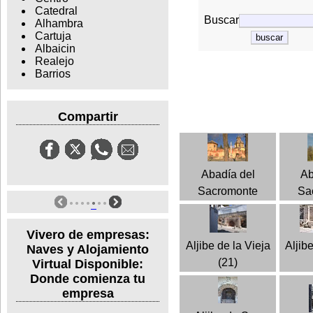
Catedral
Buscar
Alhambra
Cartuja
Albaicin
Realejo
Barrios
Compartir
Abadía del
Ab
Sacromonte
Sa
Vivero de empresas:
Aljibe de la Vieja
Aljib
Naves y Alojamiento
(21)
Virtual Disponible:
Donde comienza tu
empresa