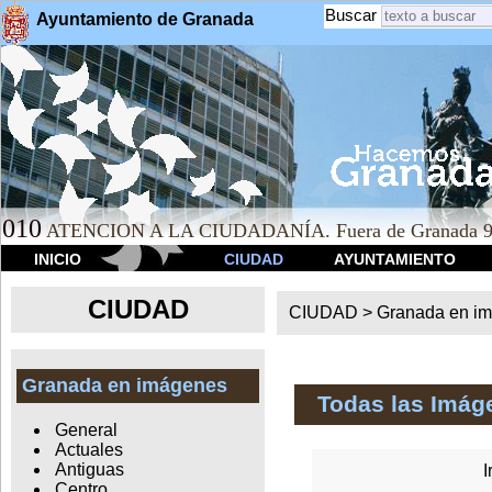
Buscar
Ayuntamiento de Granada
010
ATENCION A LA CIUDADANÍA. Fuera de Granada 9
INICIO
CIUDAD
AYUNTAMIENTO
CIUDAD
CIUDAD >
Granada en i
Granada en imágenes
Todas las Imág
General
Actuales
Antiguas
I
Centro