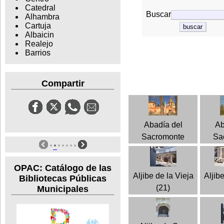
Catedral
Buscar
Alhambra
Cartuja
Albaicin
Realejo
Barrios
Compartir
Abadía del
Ab
Sacromonte
Sa
OPAC: Catálogo de las
Aljibe de la Vieja
Aljib
Bibliotecas Públicas
(21)
Municipales