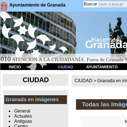
Buscar
Ayuntamiento de Granada
010
ATENCION A LA CIUDADANÍA. Fuera de Granada 9
INICIO
CIUDAD
AYUNTAMIENTO
CIUDAD
CIUDAD >
Granada en i
Granada en imágenes
Todas las Imág
General
Actuales
Antiguas
I
Centro