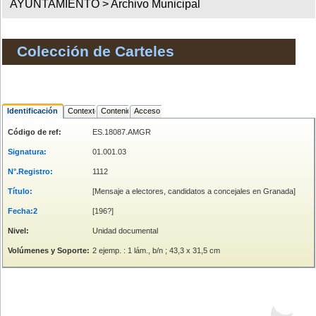
AYUNTAMIENTO >
Archivo Municipal
Colección de Carteles
Identificación
Contexto
Contenido
Acceso
Código de ref:
ES.18087.AMGR
Signatura:
01.001.03
N°.Registro:
1112
Título:
[Mensaje a electores, candidatos a concejales en Granada]
Fecha:2
[196?]
Nivel:
Unidad documental
Volúmenes y Soporte:
2 ejemp. : 1 lám., b/n ; 43,3 x 31,5 cm