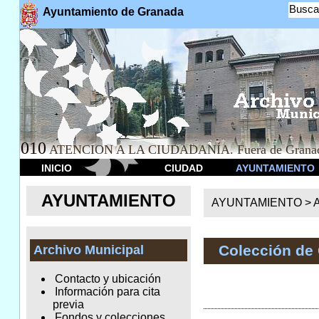
Busca
Ayuntamiento de Granada
010
ATENCION A LA CIUDADANÍA. Fuera de Granad
INICIO
CIUDAD
AYUNTAMIENTO
AYUNTAMIENTO
AYUNTAMIENTO >
A
Colección de 
Archivo Municipal
Contacto y ubicación
Información para cita
previa
Fondos y colecciones