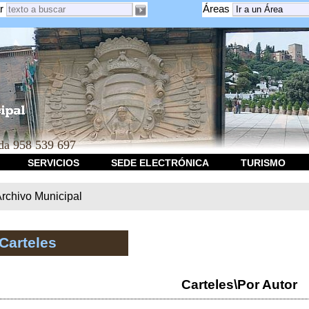
r
Áreas
a 958 539 697
SERVICIOS
SEDE ELECTRÓNICA
TURISMO
rchivo Municipal
Carteles
Carteles\Por Autor