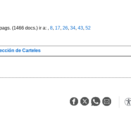
pags. (1466 docs.) ir a: ,
8
,
17
,
26
,
34
,
43
,
52
cción de Carteles