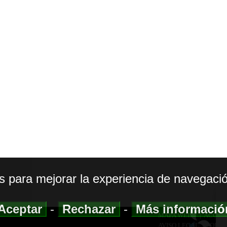
os para mejorar la experiencia de navegació
Aceptar
-
Rechazar
-
Más informaci
MAPA WEB
|
ACCESI
AVISO LEGAL
|
POLIT