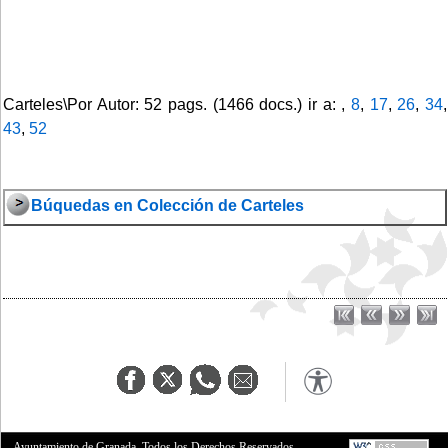
Carteles\Por Autor: 52 pags. (1466 docs.) ir a: ,
8
,
17
,
26
,
34
,
43
,
52
Búquedas en Colección de Carteles
Ayuntamiento de Granada. Todos los Derechos Reservados.