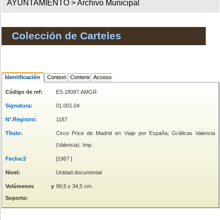
AYUNTAMIENTO >
Archivo Municipal
Colección de Carteles
Identificación
Contexto
Contenido
Acceso
Código de ref:
ES.18087.AMGR
Signatura:
01.001.04
N°.Registro:
1187
Título:
Circo Price de Madrid en Viaje por España; Gráficas Valencia
(Valencia). Imp.
Fecha:2
[196? ]
Nivel:
Unidad documental
Volúmenes y
99,5 x 34,5 cm.
Soporte: