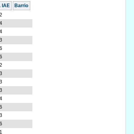
. IAE
Barrio
2
4
4
3
6
6
2
3
3
3
4
6
3
6
1