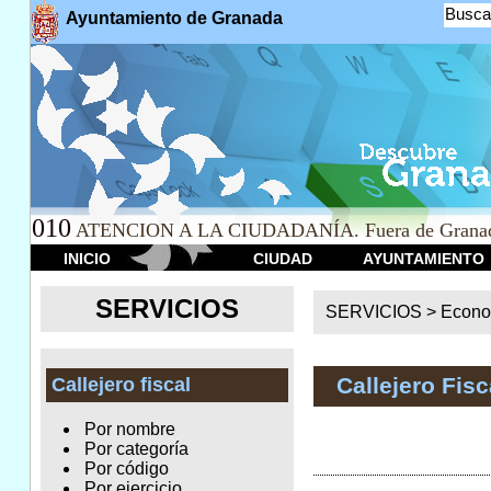
Busca
Ayuntamiento de Granada
010
ATENCION A LA CIUDADANÍA. Fuera de Granad
INICIO
CIUDAD
AYUNTAMIENTO
SERVICIOS
SERVICIOS >
Econo
Callejero Fisc
Callejero fiscal
Por nombre
Por categoría
Por código
Por ejercicio