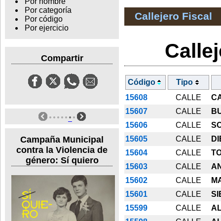
Por nombre
Por categoría
Callejero Fiscal
Por código
Por ejercicio
Calle
Compartir
Código
Tipo
15608
CALLE
CA
15607
CALLE
B
15606
CALLE
S
Campaña Municipal
15605
CALLE
D
contra la Violencia de
15604
CALLE
T
género: Sí quiero
15603
CALLE
A
15602
CALLE
M
15601
CALLE
SI
15599
CALLE
A