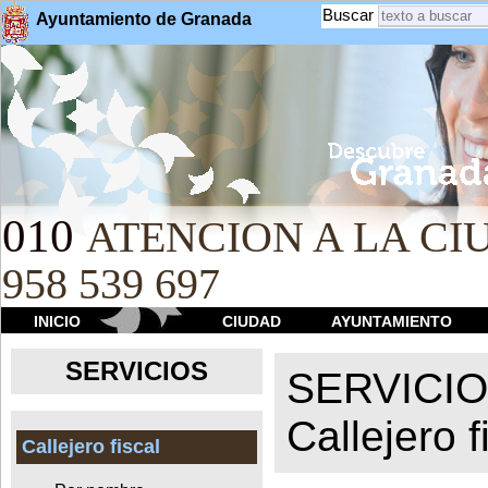
Buscar
Ayuntamiento de Granada
010
ATENCION A LA CIU
958 539 697
INICIO
CIUDAD
AYUNTAMIENTO
SERVICIOS
SERVICI
Callejero f
Callejero fiscal