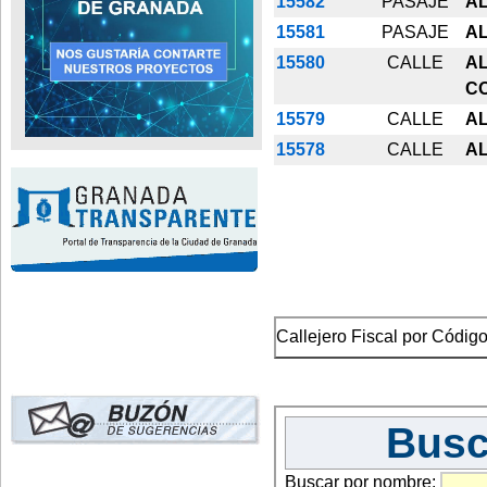
15582
PASAJE
A
15581
PASAJE
A
15580
CALLE
A
C
15579
CALLE
A
15578
CALLE
A
Callejero Fiscal por Código
Busc
Buscar por nombre: