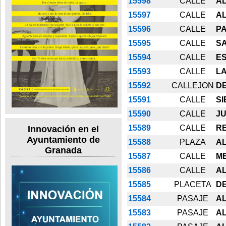
15598
CALLE
A
15597
CALLE
A
15596
CALLE
P
15595
CALLE
S
15594
CALLE
E
15593
CALLE
L
15592
CALLEJON
DE
15591
CALLE
SI
15590
CALLE
J
15589
CALLE
RE
Innovación en el
Ayuntamiento de
15588
PLAZA
A
Granada
15587
CALLE
M
15586
CALLE
A
15585
PLACETA
DE
15584
PASAJE
A
15583
PASAJE
A