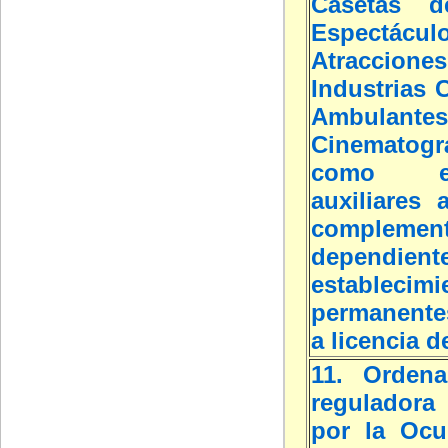
Casetas d
Espectáculo
Atracciones
Industrias C
Ambulantes
Cinematogr
como est
auxiliares 
complement
dependi
establecimi
permanente
a licencia d
11. Ordena
reguladora 
por la Ocu