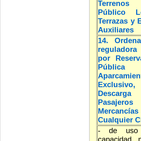
Terreno
Público L
Terrazas y 
Auxiliares
14. Ordena
reguladora 
por Reserv
Públic
Aparcamien
Exclusivo
Desca
Pasaj
Mercan
Cualquier C
- de uso p
capacidad 