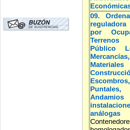
Económica
09. Ordena
reguladora 
por Ocup
Terreno
Público L
Mercancías,
Materi
Construcci
Escombros
Puntales, 
Andamios
instalacion
análogas
Contenedore
homolog