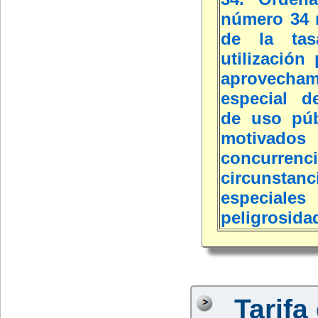
número 34 
de la tas
utilización 
aprovecham
especial d
de uso púb
motivado
concurr
circunstanc
especi
peligrosida
Tarifa