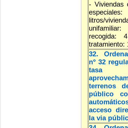
- Viviendas 
especial
litros/viviend
unifamilia
recogida: 4
tratamiento: 
32. Ordena
nº 32 regul
tasa
aprovecha
terrenos d
público co
automát
acceso dir
la via públi
34. Ordena