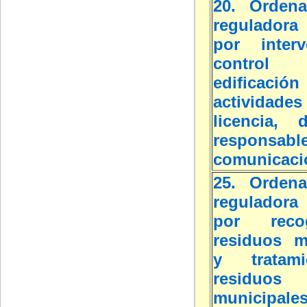
20. Ordena
reguladora 
por inter
contro
edific
actividade
licencia, d
respon
comunicaci
25. Ordena
reguladora 
por rec
residuos m
y tratam
residuos
municipale