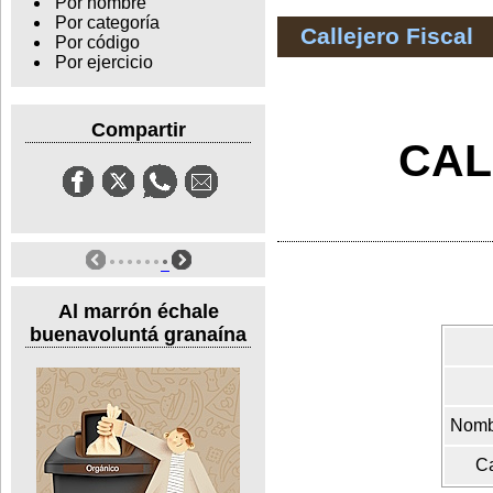
Por nombre
Por categoría
Callejero Fiscal
Por código
Por ejercicio
Compartir
CAL
Al marrón échale
buenavoluntá granaína
Nombr
Ca