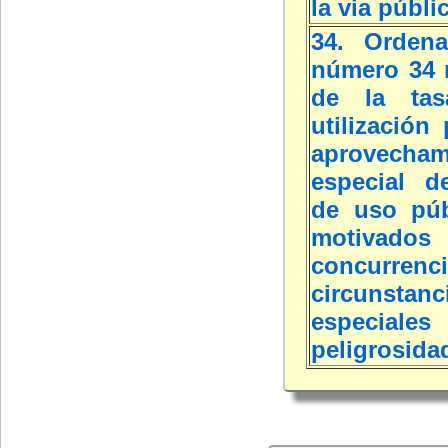
la via públi
34. Ordena
número 34 
de la tas
utilización 
aprovecham
especial d
de uso púb
motivado
concurr
circunstanc
especi
peligrosida