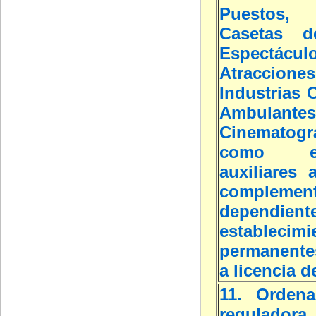
Puestos, 
Casetas d
Espectáculo
Atracciones
Industrias C
Ambulantes
Cinematogr
como est
auxiliares 
complement
dependi
establecimi
permanente
a licencia d
11. Ordena
reguladora 