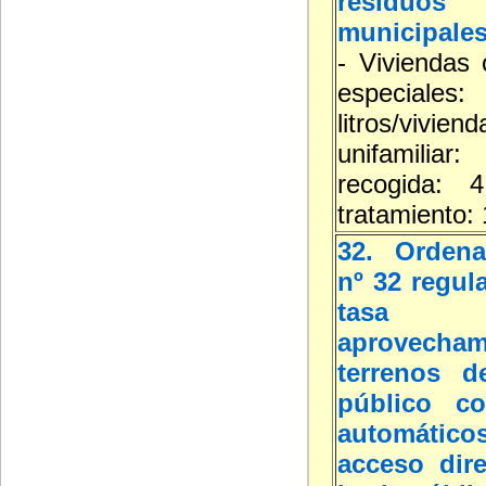
residuos
municipale
- Viviendas 
especial
litros/viviend
unifamilia
recogida: 4
tratamiento: 
32. Ordena
nº 32 regul
tasa
aprovecha
terrenos d
público co
automát
acceso dir