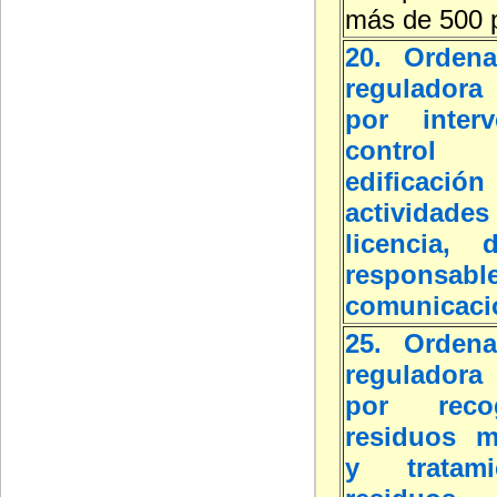
más de 500 
20. Ordena
reguladora 
por inter
contro
edific
actividade
licencia, d
respon
comunicaci
25. Ordena
reguladora 
por rec
residuos m
y tratam