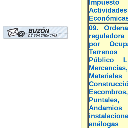
Impuest
Actividades
Económica
09. Ordena
reguladora 
por Ocup
Terreno
Público L
Mercancías,
Materi
Construcci
Escombros
Puntales, 
Andamios
instalacion
análogas