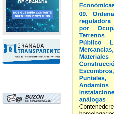
Económica
09. Ordena
reguladora 
por Ocup
Terreno
Público L
Mercancías,
Materi
Construcci
Escombros
Puntales, 
Andamios
instalacion
análogas
Contenedore
homolog