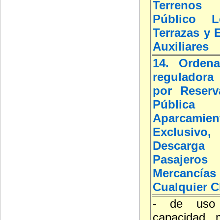
Terreno
Público L
Terrazas y 
Auxiliares
14. Ordena
reguladora 
por Reserv
Públic
Aparcamien
Exclusivo
Desca
Pasaj
Mercan
Cualquier C
- de uso p
capacidad 