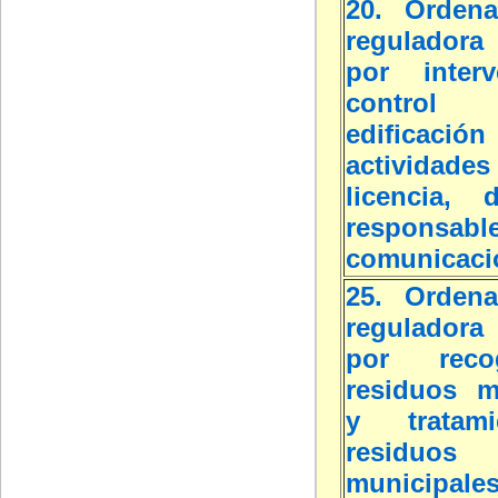
20. Ordena
reguladora 
por inter
contro
edific
actividade
licencia, d
respon
comunicaci
25. Ordena
reguladora 
por rec
residuos m
y tratam
residuos
municipale