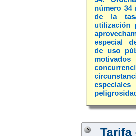
número 34 
de la tas
utilización 
aprovecham
especial d
de uso púb
motivado
concurr
circunstanc
especi
peligrosida
Tarifa