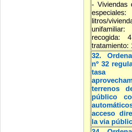
- Viviendas 
especial
litros/viviend
unifamilia
recogida: 4
tratamiento: 
32. Ordena
nº 32 regul
tasa
aprovecha
terrenos d
público co
automát
acceso dir
la via públi
34. Ordena