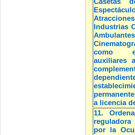
Casetas d
Espectáculo
Atracciones
Industrias C
Ambulantes
Cinematogr
como est
auxiliares 
complement
dependi
establecimi
permanente
a licencia d
11. Ordena
reguladora 
por la Ocu