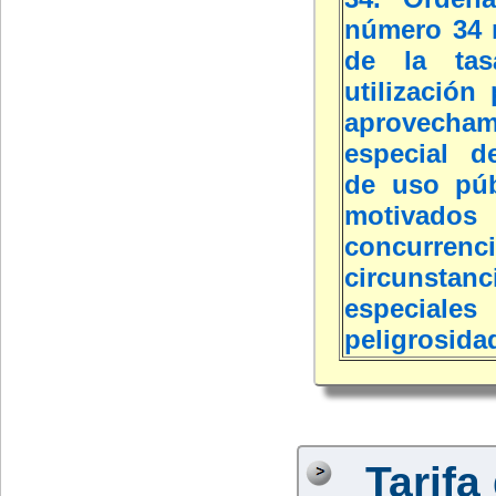
número 34 
de la tas
utilización 
aprovecham
especial d
de uso púb
motivado
concurr
circunstanc
especi
peligrosida
Tarifa