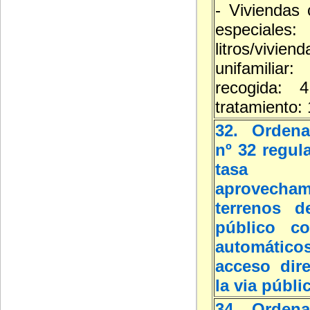
- Viviendas 
especial
litros/viviend
unifamilia
recogida: 4
tratamiento: 
32. Ordena
nº 32 regul
tasa
aprovecha
terrenos d
público co
automát
acceso dir
la via públi
34. Ordena