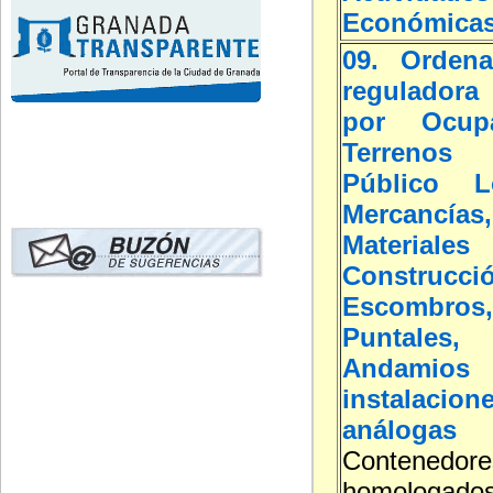
Económica
09. Ordena
reguladora 
por Ocup
Terreno
Público L
Mercancías,
Materi
Construcci
Escombros
Puntales, 
Andamios
instalacion
análogas
Contenedore
homolog