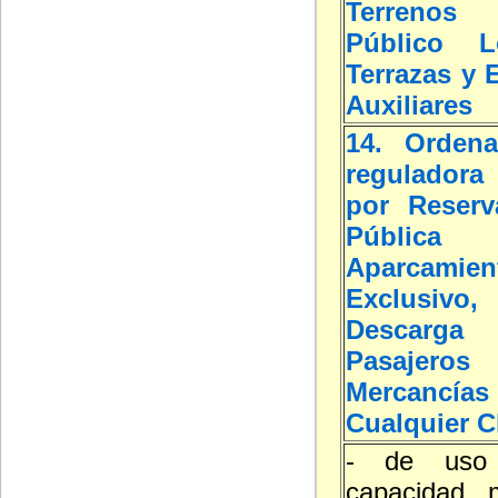
Terreno
Público L
Terrazas y 
Auxiliares
14. Ordena
reguladora 
por Reserv
Públic
Aparcamien
Exclusivo
Desca
Pasaj
Mercan
Cualquier C
- de uso p
capacidad 