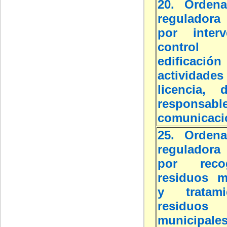
20. Ordena
reguladora 
por inter
contro
edific
actividade
licencia, d
respon
comunicaci
25. Ordena
reguladora 
por rec
residuos m
y tratam
residuos
municipale