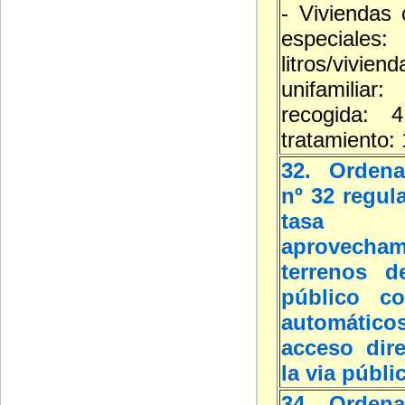
- Viviendas 
especial
litros/viviend
unifamilia
recogida: 4
tratamiento: 
32. Ordena
nº 32 regul
tasa
aprovecha
terrenos d
público co
automát
acceso dir
la via públi
34. Ordena