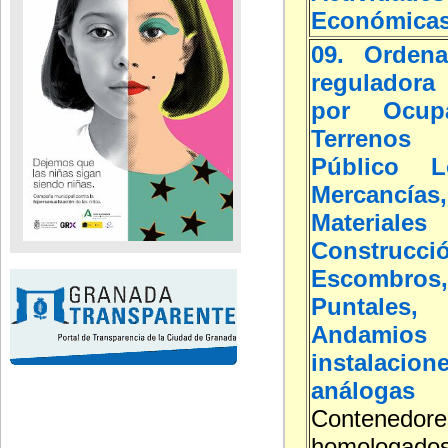
Económica
09. Ordena
reguladora 
por Ocup
Terreno
Público L
Mercancías,
Materi
Construcci
Escombros
Puntales, 
Andamios
instalacion
análogas
Contenedore
homolog