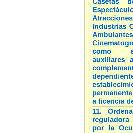
Casetas d
Espectáculo
Atracciones
Industrias C
Ambulantes
Cinematogr
como est
auxiliares 
complement
dependi
establecimi
permanente
a licencia d
11. Ordena
reguladora 
por la Ocu