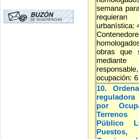
semana para
requieran
urbanística:
Contenedore
homologa
obras que s
mediante d
responsable,
ocupación: 6
10. Ordena
reguladora 
por Ocup
Terreno
Público L
Puestos, 