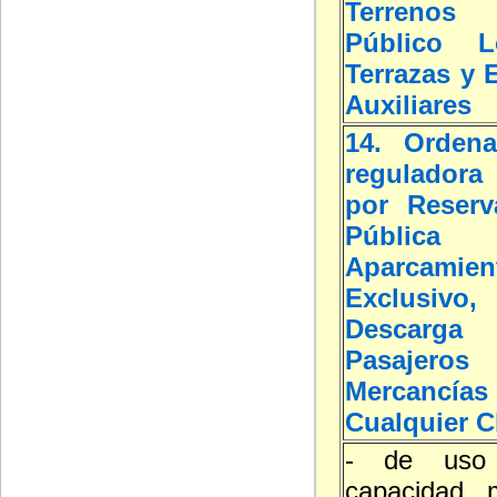
Terreno
Público L
Terrazas y 
Auxiliares
14. Ordena
reguladora 
por Reserv
Públic
Aparcamien
Exclusivo
Desca
Pasaj
Mercan
Cualquier C
- de uso p
capacidad 