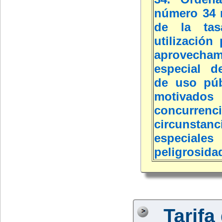
número 34 
de la tas
utilización 
aprovecham
especial d
de uso púb
motivado
concurr
circunstanc
especi
peligrosida
Tarifa