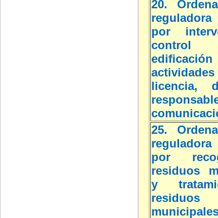
20. Ordena
reguladora 
por inter
contro
edific
actividade
licencia, d
respon
comunicaci
25. Ordena
reguladora 
por rec
residuos m
y tratam
residuos
municipale