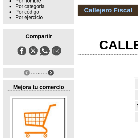
Por nombre
Por categoría
Callejero Fiscal
Por código
Por ejercicio
Compartir
CALL
Mejora tu comercio