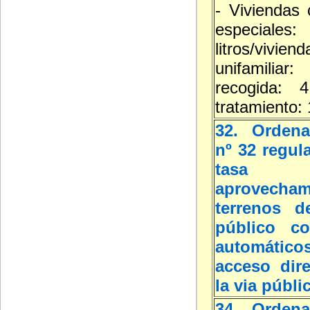
- Viviendas 
especial
litros/viviend
unifamilia
recogida: 4
tratamiento: 
32. Ordena
nº 32 regul
tasa
aprovecha
terrenos d
público co
automát
acceso dir
la via públi
34. Ordena