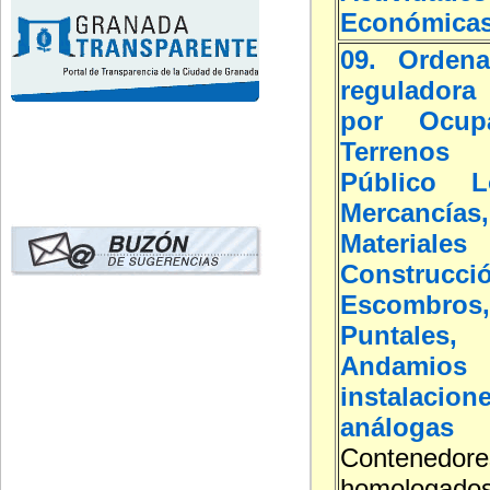
Económica
09. Ordena
reguladora 
por Ocup
Terreno
Público L
Mercancías,
Materi
Construcci
Escombros
Puntales, 
Andamios
instalacion
análogas
Contenedore
homolog