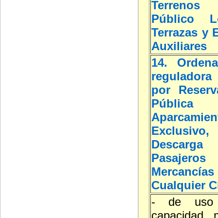
Terreno
Público L
Terrazas y 
Auxiliares
14. Ordena
reguladora 
por Reserv
Públic
Aparcamien
Exclusivo
Desca
Pasaj
Mercan
Cualquier C
- de uso p
capacidad 