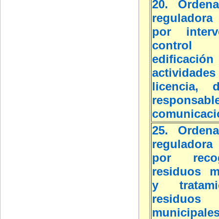
20. Ordena
reguladora 
por inter
contro
edific
actividade
licencia, d
respon
comunicaci
25. Ordena
reguladora 
por rec
residuos m
y tratam
residuos
municipale