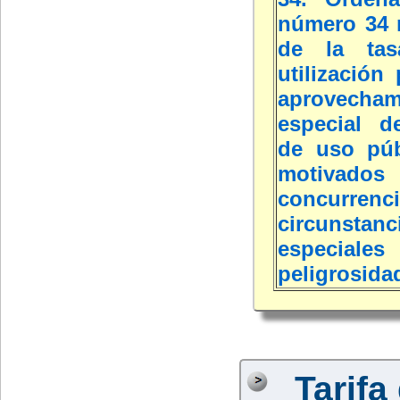
número 34 
de la tas
utilización 
aprovecham
especial d
de uso púb
motivado
concurr
circunstanc
especi
peligrosida
Tarifa