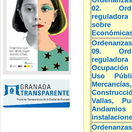
02. Orde
regulador
sobre 
Económica
Ordenanzas
09. Orde
reguladora
Ocupación
Uso Públ
Mercancías
Construcc
Vallas, Pun
Andami
instalacion
Ordenanzas