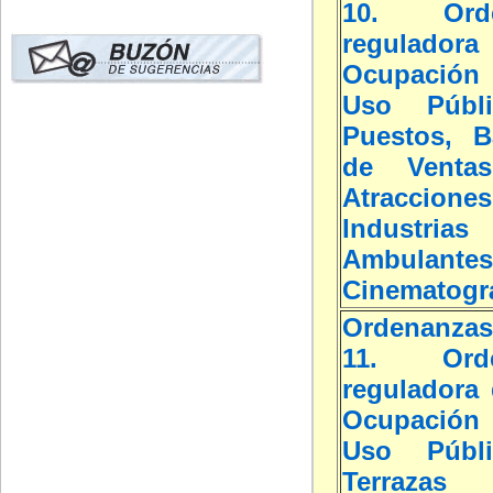
10. Orde
reguladora
Ocupación
Uso Públ
Puestos, B
de Ventas
Atraccio
Industria
Ambulan
Cinematogr
Ordenanzas
11. Orde
reguladora 
Ocupación
Uso Públ
Terrazas