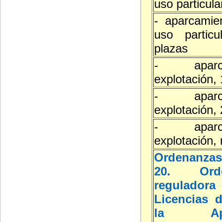
uso particula
- aparcamie
uso partic
plazas
- aparc
explotación,
- aparc
explotación,
- aparc
explotación,
Ordenanzas
20. Orde
reguladora
Licencias d
la Ap