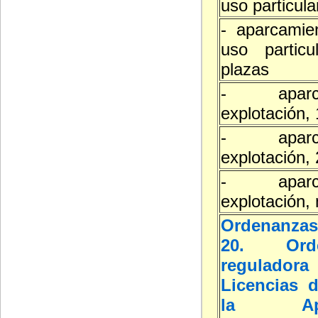
uso particula
- aparcamie
uso partic
plazas
- aparc
explotación,
- aparc
explotación,
- aparc
explotación,
Ordenanzas
20. Orde
reguladora
Licencias d
la Ap