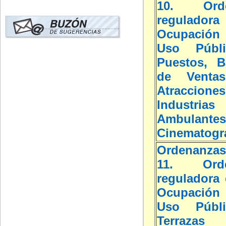
10. Orde
reguladora
Ocupación
Uso Públ
Puestos, B
de Ventas
Atraccio
Industria
Ambulan
Cinematogr
Ordenanzas
11. Orde
reguladora 
Ocupación
Uso Públ
Terrazas