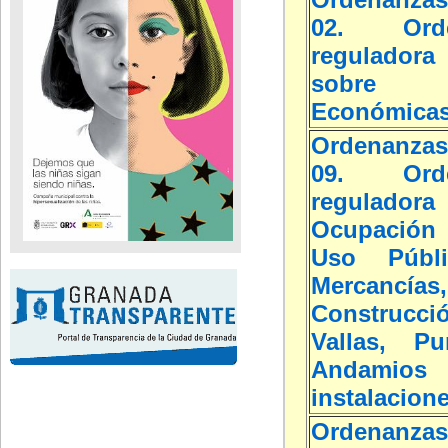
02. Orde
regulador
sobre 
Económica
Ordenanzas
09. Orde
reguladora
Ocupación
Uso Públ
Mercancías
Construcc
Vallas, Pun
Andami
instalacion
Ordenanzas