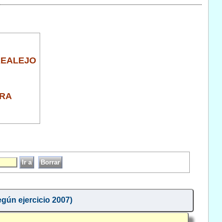
REALEJO
ERA
egún ejercicio 2007)