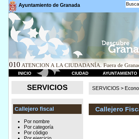
Busca
Ayuntamiento de Granada
010
ATENCION A LA CIUDADANÍA. Fuera de Granad
INICIO
CIUDAD
AYUNTAMIENTO
SERVICIOS
SERVICIOS >
Econo
Callejero Fisc
Callejero fiscal
Por nombre
Por categoría
Por código
Por ejercicio