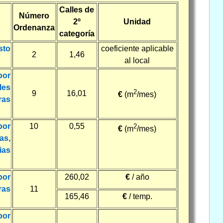
Calles de
Número
2º
Unidad
Ordenanza
categoría
sto
coeficiente aplicable
2
1,46
al local
por
les
2
9
16,01
€
(m
/mes)
ras
por
10
0,55
2
€
(m
/mes)
as,
ias
por
260,02
€
/ año
ras
11
165,46
€
/ temp.
por