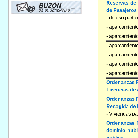
Reservas de 
de Pasajeros
- de uso parti
- aparcamiento
- aparcamiento
- aparcamiento
- aparcamiento
- aparcamient
- aparcamient
Ordenanzas Fi
Licencias de 
Ordenanzas Fi
Recogida de 
- Viviendas pa
Ordenanzas F
dominio públ
pública.