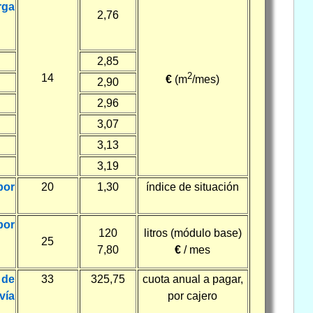
rga
2,76
2,85
2
14
€
(m
/mes)
2,90
2,96
3,07
3,13
3,19
por
20
1,30
índice de situación
por
120
litros (módulo base)
25
7,80
€
/ mes
 de
33
325,75
cuota anual a pagar,
vía
por cajero