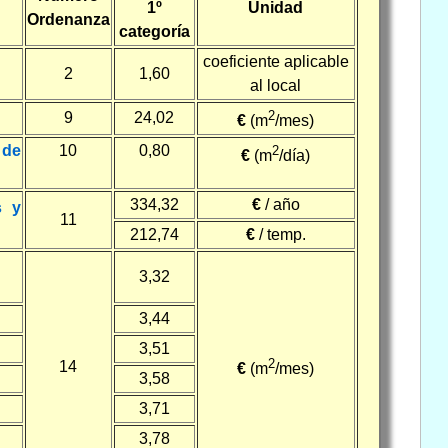
1º
Unidad
Ordenanza
categoría
coeficiente aplicable
2
1,60
al local
2
9
24,02
€
(m
/mes)
 de
10
0,80
2
€
(m
/día)
334,32
€
/ año
s y
11
212,74
€
/ temp.
3,32
3,44
3,51
2
14
€
(m
/mes)
3,58
3,71
3,78