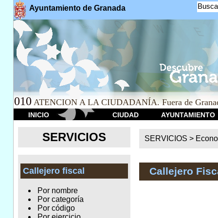
Busca
Ayuntamiento de Granada
010
ATENCION A LA CIUDADANÍA. Fuera de Granad
INICIO
CIUDAD
AYUNTAMIENTO
SERVICIOS
SERVICIOS >
Econo
Callejero Fisc
Callejero fiscal
Por nombre
Por categoría
Por código
Por ejercicio