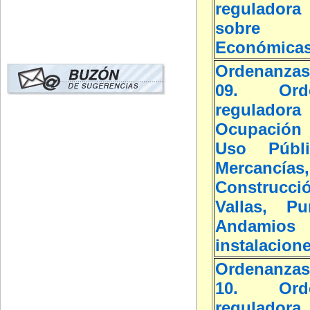
regulador
sobre 
Económica
Ordenanzas
09. Orde
reguladora
Ocupación
Uso Públ
Mercancías
Construcc
Vallas, Pun
Andami
instalacion
Ordenanzas
10. Orde
reguladora