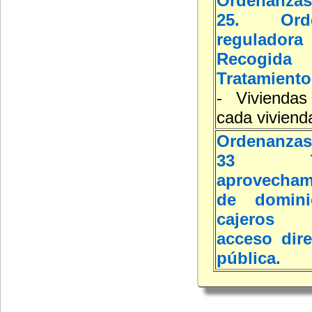
Ordenanzas
25. Orde
reguladora
Recogida
Tratamiento
- Viviendas
cada viviend
Ordenanzas
33 T
aprovechami
de domin
cajeros 
acceso dire
pública.