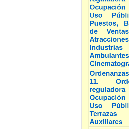
Ocupación
Uso Públ
Puestos, B
de Ventas
Atraccio
Industria
Ambulan
Cinematogr
Ordenanzas
11. Orde
reguladora 
Ocupación
Uso Públ
Terrazas
Auxiliares