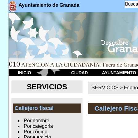
Busca
Ayuntamiento de Granada
010
ATENCION A LA CIUDADANÍA. Fuera de Granad
INICIO
CIUDAD
AYUNTAMIENTO
SERVICIOS
SERVICIOS >
Econo
Callejero Fisc
Callejero fiscal
Por nombre
Por categoría
Por código
Por ejercicio