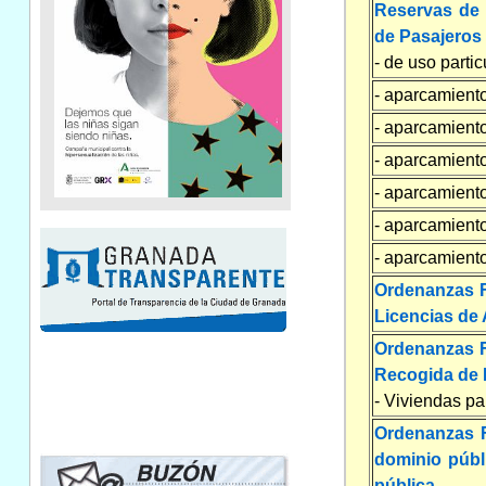
Reservas de 
de Pasajeros
- de uso parti
- aparcamiento
- aparcamiento
- aparcamiento
- aparcamiento
- aparcamient
- aparcamient
Ordenanzas Fi
Licencias de 
Ordenanzas Fi
Recogida de 
- Viviendas pa
Ordenanzas F
dominio públ
pública.