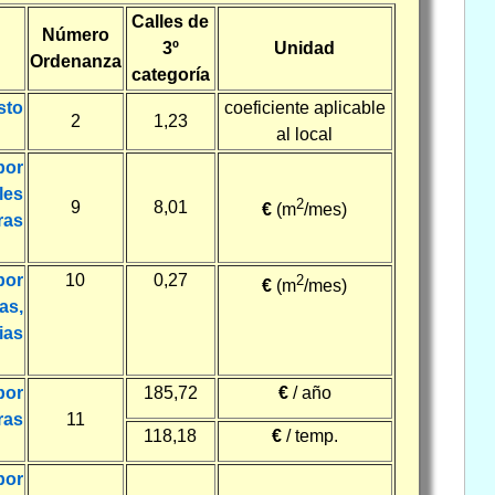
Calles de
Número
3º
Unidad
Ordenanza
categoría
sto
coeficiente aplicable
2
1,23
al local
por
les
2
9
8,01
€
(m
/mes)
ras
por
10
0,27
2
€
(m
/mes)
as,
ias
por
185,72
€
/ año
ras
11
118,18
€
/ temp.
por