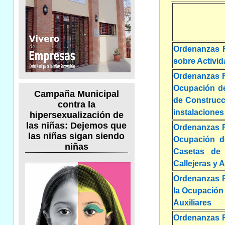
Ordenanzas F
sobre Activi
Ordenanzas Fi
Ocupación de
Campaña Municipal
de Construcc
contra la
instalacione
hipersexualización de
las niñas: Dejemos que
Ordenanzas Fi
las niñas sigan siendo
Ocupación d
niñas
Casetas de 
Callejeras y
Ordenanzas Fi
la Ocupación
Auxiliares
Ordenanzas Fi