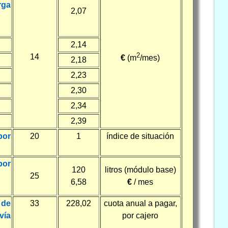
rga
2,07
2,14
2
14
€
(m
/mes)
2,18
2,23
2,30
2,34
2,39
por
20
1
índice de situación
por
120
litros (módulo base)
25
6,58
€
/ mes
 de
33
228,02
cuota anual a pagar,
vía
por cajero