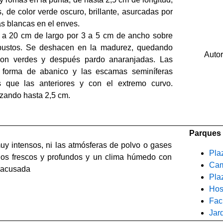
s, de color verde oscuro, brillante, asurcadas por
s blancas en el enves.
 a 20 cm de largo por 3 a 5 cm de ancho sobre
obustos. Se deshacen en la madurez, quedando
Auto
 Son verdes y después pardo anaranjadas. Las
 forma de abanico y las escamas seminíferas
 que las anteriores y con el extremo curvo.
nzando hasta 2,5 cm.
Parques 
muy intensos, ni las atmósferas de polvo o gases
Pla
elos frescos y profundos y un clima húmedo con
Cam
y acusada
Pla
Hos
Fac
Jar