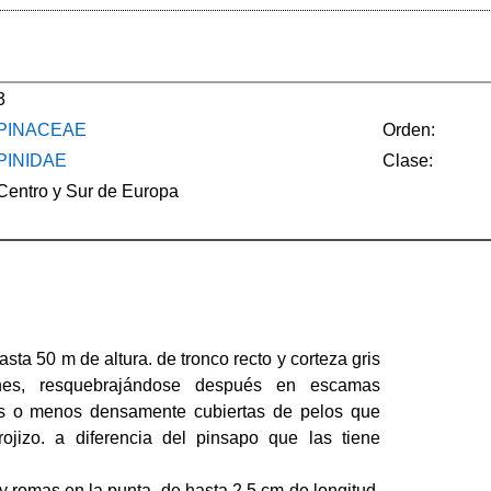
3
PINACEAE
Orden:
PINIDAE
Clase:
Centro y Sur de Europa
asta 50 m de altura. de tronco recto y corteza gris
nes, resquebrajándose después en escamas
s o menos densamente cubiertas de pelos que
ojizo. a diferencia del pinsapo que las tiene
 y romas en la punta, de hasta 2,5 cm de longitud,