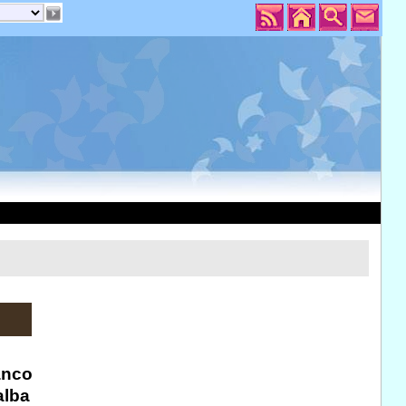
anco
alba