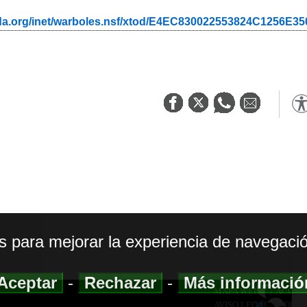
ada.org/inet/warboles.nsf/xtod/E4EC830022553824C1256E3
os para mejorar la experiencia de navegació
Aceptar
-
Rechazar
-
Más informaci
MAPA WEB
|
ACCESI
AVISO LEGAL
|
POLIT