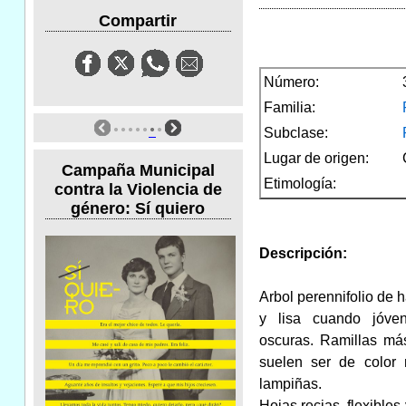
Compartir
Número:
Familia:
Subclase:
Lugar de origen:
Campaña Municipal
Etimología:
contra la Violencia de
género: Sí quiero
Descripción:
Arbol perennifolio de h
y lisa cuando jóve
oscuras. Ramillas má
suelen ser de color r
lampiñas.
Hojas recias, flexibles