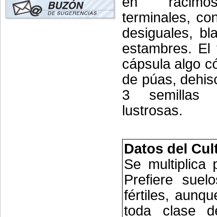
en racimo
terminales, co
desiguales, bl
estambres. El 
cápsula algo c
de púas, dehis
3 semillas
lustrosas.
Datos del Cul
Se multiplica 
Prefiere suel
fértiles, aunqu
toda clase d