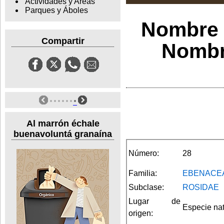
Actividades y Areas
Parques y Áboles
Nombre 
Compartir
Nombre
Al marrón échale
buenavoluntá granaína
Número:
28
Familia:
EBENACE
Subclase:
ROSIDAE
Lugar de
Especie na
origen: