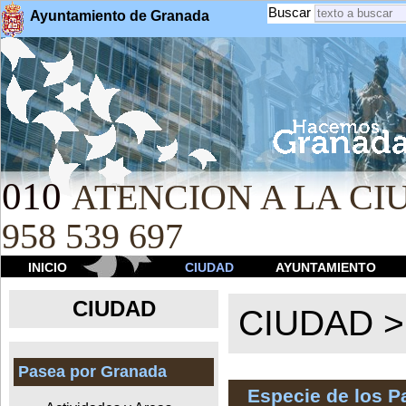
Buscar
Ayuntamiento de Granada
010
ATENCION A LA CIU
958 539 697
INICIO
CIUDAD
AYUNTAMIENTO
CIUDAD
CIUDAD 
Pasea por Granada
Especie de los 