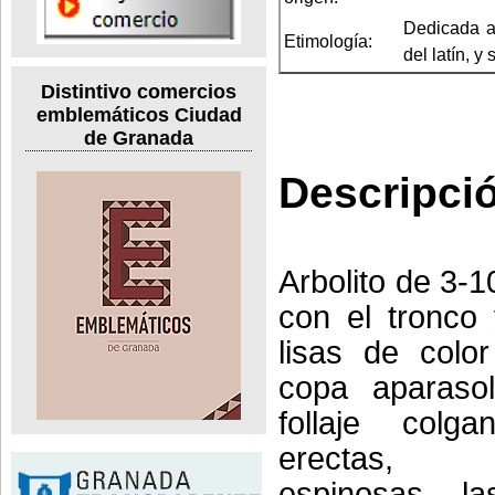
Dedicada a 
Etimología:
del latín, y
Distintivo comercios
emblemáticos Ciudad
de Granada
Descripci
Arbolito de 3-1
con el tronco
lisas de colo
copa aparaso
follaje colg
erectas, t
espinosas, la