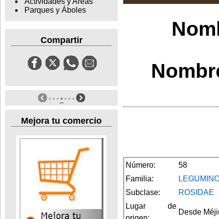
Actividades y Areas
Parques y Áboles
Nomb
Compartir
Nombre
Mejora tu comercio
Número:
58
Familia:
LEGUMIN
Subclase:
ROSIDAE
Lugar de
Desde Méjic
origen: