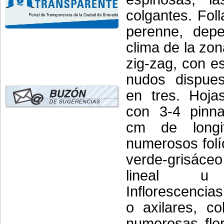
colgantes. Fol
perenne, depe
clima de la zo
zig-zag, con e
nudos dispues
en tres. Hoja
con 3-4 pinn
cm de long
numerosos folí
verde-grisác
lineal u 
Inflorescencia
o axilares, co
numerosas flor