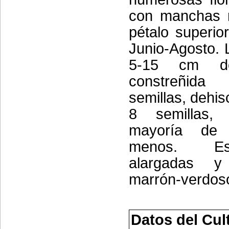
con manchas r
pétalo superio
Junio-Agosto.
5-15 cm de
constreñida
semillas, dehis
8 semillas,
mayoría de
menos. E
alargadas 
marrón-verdos
Datos del Cul