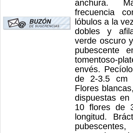
anchura. M
frecuencia c
lóbulos a la ve
dobles y afil
verde oscuro y
pubescente e
tomentoso-pla
envés. Pecíol
de 2-3.5 cm d
Flores blancas
dispuestas en
10 flores de 
longitud. Brác
pubescentes,