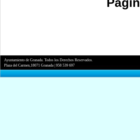
Págin
Ayuntamiento de Granada. Todos los Derechos Reservados.
Plaza del Carmen,18071 Granada
|
958 539 697