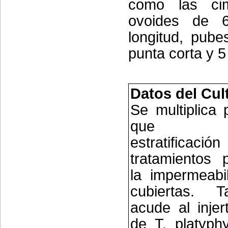
como las cim
ovoides de
longitud, pube
punta corta y 5 
Datos del Cul
Se multiplica 
que nec
estratifi
tratamientos 
la impermeabi
cubiertas. 
acude al injer
de T. platyphy