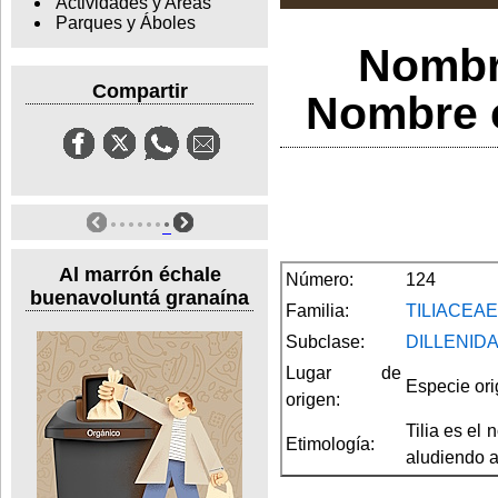
Actividades y Areas
Parques y Áboles
Nombr
Compartir
Nombre c
Al marrón échale
Número:
124
buenavoluntá granaína
Familia:
TILIACEAE
Subclase:
DILLENID
Lugar de
Especie ori
origen:
Tilia es el
Etimología:
aludiendo a