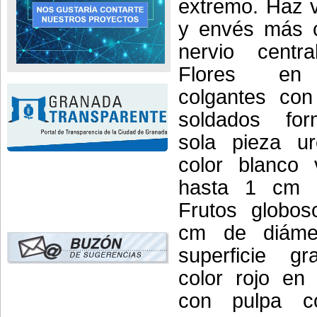
extremo. Haz 
y envés más c
nervio centra
Flores en 
colgantes con
soldados fo
sola pieza ur
color blanco 
hasta 1 cm d
Frutos globos
cm de diámet
superficie gr
color rojo en
con pulpa co