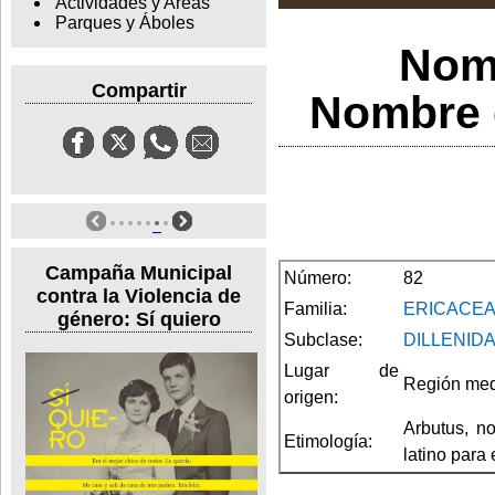
Actividades y Areas
Parques y Áboles
Nom
Compartir
Nombre c
Campaña Municipal
Número:
82
contra la Violencia de
Familia:
ERICACE
género: Sí quiero
Subclase:
DILLENID
Lugar de
Región medi
origen:
Arbutus, n
Etimología:
latino para 