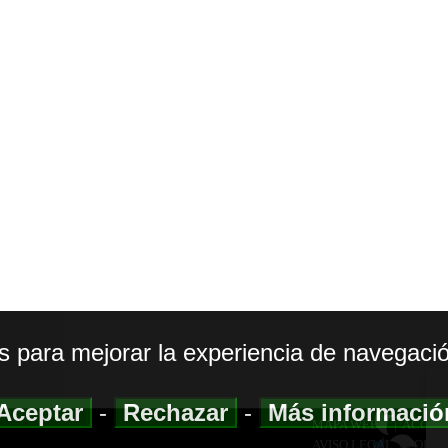
os para mejorar la experiencia de navegació
Aceptar
-
Rechazar
-
Más informaci
MAPA WEB
|
ACCESI
AVISO LEGAL
|
POLIT