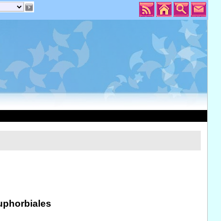
uphorbiales
s