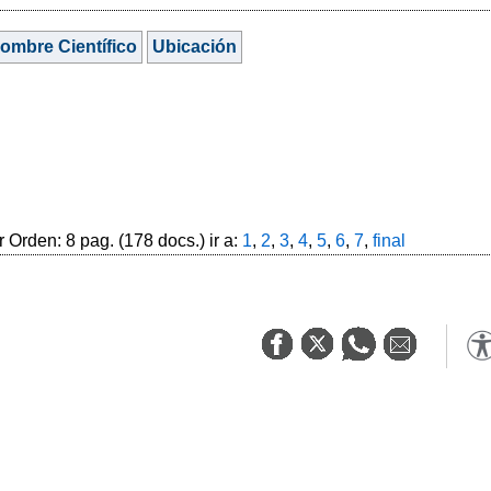
ombre Científico
Ubicación
 Orden: 8 pag. (178 docs.) ir a:
1
,
2
,
3
,
4
,
5
,
6
,
7
,
final