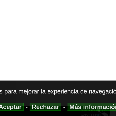
os para mejorar la experiencia de navegació
Aceptar
-
Rechazar
-
Más informaci
MAPA WEB
|
ACCESI
AVISO LEGAL
|
POLIT