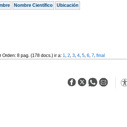
mbre
Nombre Científico
Ubicación
 Orden: 8 pag. (178 docs.) ir a:
1
,
2
,
3
,
4
,
5
,
6
,
7
,
final