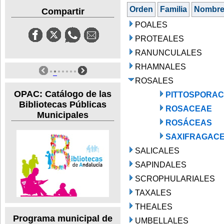
Orden
Familia
Nombr
Compartir
POALES
PROTEALES
RANUNCULALES
RHAMNALES
ROSALES
OPAC: Catálogo de las
PITTOSPORA
Bibliotecas Públicas
ROSACEAE
Municipales
ROSÁCEAS
SAXIFRAGAC
SALICALES
SAPINDALES
SCROPHULARIALES
TAXALES
THEALES
Programa municipal de
UMBELLALES