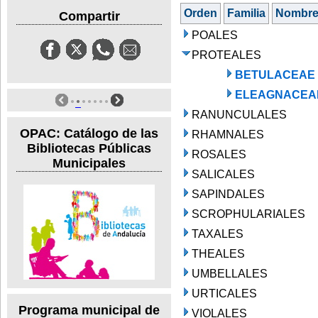
Orden
Familia
Nombr
Compartir
POALES
PROTEALES
BETULACEAE
ELEAGNACEA
RANUNCULALES
OPAC: Catálogo de las
RHAMNALES
Bibliotecas Públicas
ROSALES
Municipales
SALICALES
SAPINDALES
SCROPHULARIALES
TAXALES
THEALES
UMBELLALES
URTICALES
Programa municipal de
VIOLALES