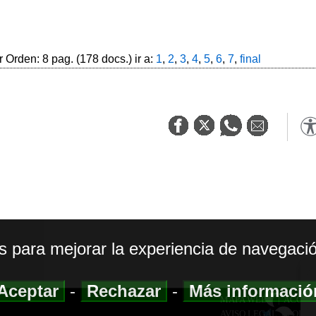
 Orden: 8 pag. (178 docs.) ir a:
1
,
2
,
3
,
4
,
5
,
6
,
7
,
final
os para mejorar la experiencia de navegació
Aceptar
-
Rechazar
-
Más informaci
MAPA WEB
|
ACCESI
AVISO LEGAL
|
POLIT