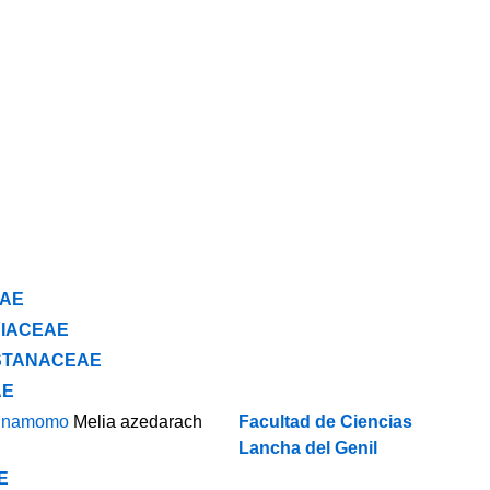
AE
IACEAE
STANACEAE
AE
inamomo
Melia azedarach
Facultad de Ciencias
Lancha del Genil
E