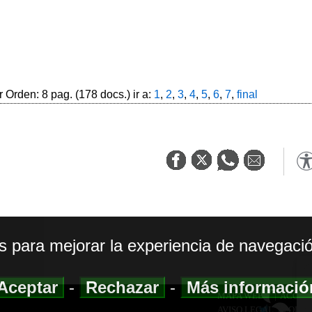
 Orden: 8 pag. (178 docs.) ir a:
1
,
2
,
3
,
4
,
5
,
6
,
7
,
final
os para mejorar la experiencia de navegació
Aceptar
-
Rechazar
-
Más informaci
MAPA WEB
|
ACCESI
AVISO LEGAL
|
POLIT