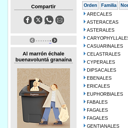
Orden
Familia
No
Compartir
ARECALES
ASTERACEAS
ASTERALES
CARYOPHYLLALE
CASUARINALES
Al marrón échale
CELASTRALES
buenavoluntá granaína
CYPERALES
DIPSACALES
EBENALES
ERICALES
EUPHORBIALES
FABALES
FAGALES
FAGALES
GENTIANALES