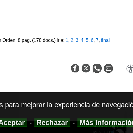
 Orden: 8 pag. (178 docs.) ir a:
1
,
2
,
3
,
4
,
5
,
6
,
7
,
final
os para mejorar la experiencia de navegació
Aceptar
-
Rechazar
-
Más informaci
MAPA WEB
|
ACCESI
AVISO LEGAL
|
POLIT