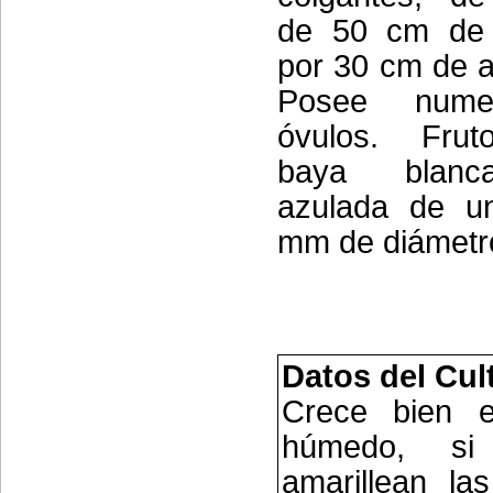
de 50 cm de 
por 30 cm de 
Posee nume
óvulos. Fru
baya blan
azulada de u
mm de diámetr
Datos del Cul
Crece bien e
húmedo, s
amarillean la