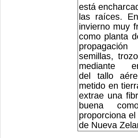
está encharca
las raíces. E
invierno muy fr
como planta de
propagaci
semillas, troz
mediante enr
del tallo aér
metido en tierr
extrae una fib
buena com
proporciona el 
de Nueva Zela