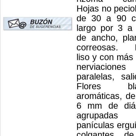
Hojas no pecio
de 30 a 90 
largo por 3 a
de ancho, pla
correosas. 
liso y con más
nerviaciones
paralelas, sali
Flores bla
aromáticas, d
6 mm de diá
agrupada
panículas ergu
colgantes, d