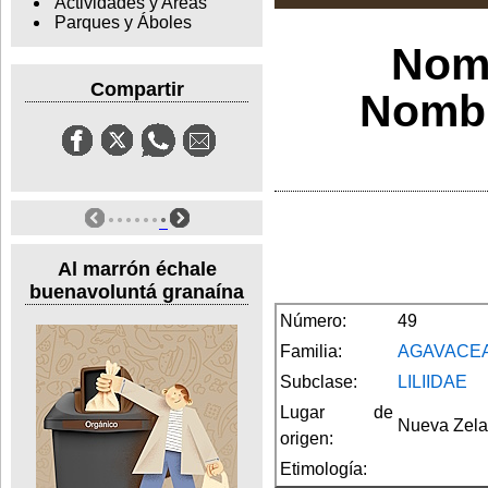
Actividades y Areas
Parques y Áboles
Nomb
Compartir
Nombr
Al marrón échale
buenavoluntá granaína
Número:
49
Familia:
AGAVACE
Subclase:
LILIIDAE
Lugar de
Nueva Zel
origen:
Etimología: