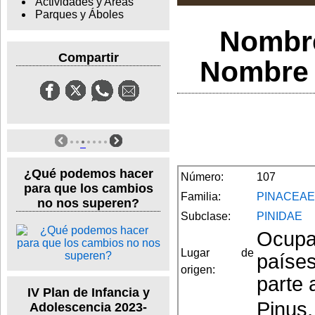
Actividades y Areas
Parques y Áboles
Nombre
Compartir
Nombre c
¿Qué podemos hacer
Número:
107
para que los cambios
Familia:
PINACEAE
no nos superen?
Subclase:
PINIDAE
Ocupa
Lugar de
paíse
origen:
parte 
IV Plan de Infancia y
Pinus,
Adolescencia 2023-