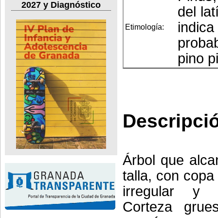
2027 y Diagnóstico
del la
indica
Etimología:
proba
pino p
Descripci
Árbol que alc
talla, con copa
irregular y 
Corteza grue