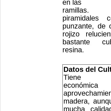
en las
ramillas. 
piramidales 
punzante, de 
rojizo reluci
bastante cu
resina.
Datos del Cul
Tiene imp
económic
aprovechami
madera, aunq
mucha calida