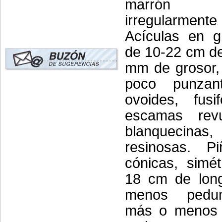
marrón 
irregularment
Acículas en g
de 10-22 cm de
mm de grosor, 
poco punzan
ovoides, fusi
escamas revu
blanquec
resinosas. P
cónicas, simét
18 cm de long
menos pedu
más o menos p