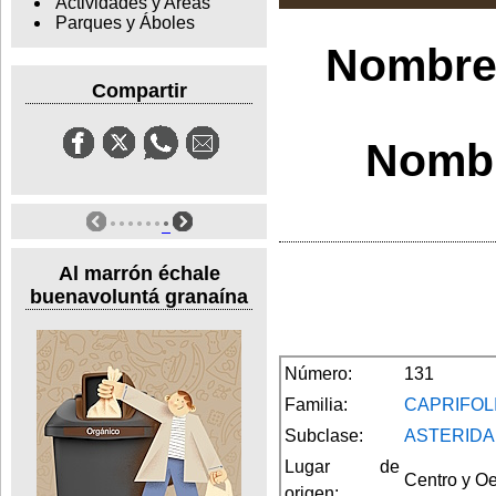
Actividades y Areas
Parques y Áboles
Nombre 
Compartir
Nombr
Al marrón échale
buenavoluntá granaína
Número:
131
Familia:
CAPRIFOL
Subclase:
ASTERIDA
Lugar de
Centro y O
origen: