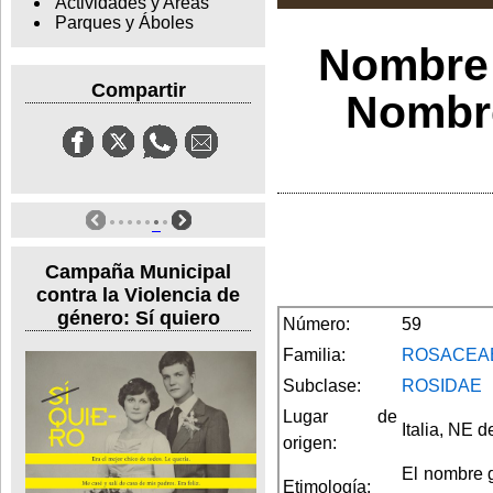
Actividades y Areas
Parques y Áboles
Nombre 
Compartir
Nombre
Campaña Municipal
contra la Violencia de
género: Sí quiero
Número:
59
Familia:
ROSACEA
Subclase:
ROSIDAE
Lugar de
Italia, NE d
origen:
El nombre g
Etimología: