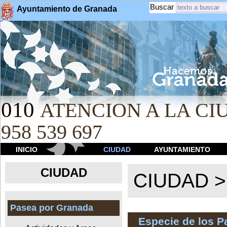
Buscar
Ayuntamiento de Granada
010
ATENCION A LA CIU
958 539 697
INICIO
CIUDAD
AYUNTAMIENTO
CIUDAD
CIUDAD 
Pasea por Granada
Especie de los 