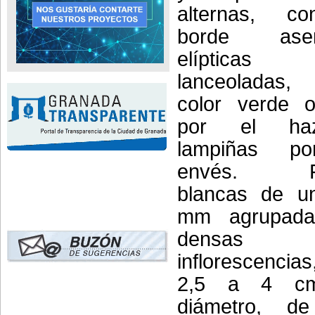
alternas, c
borde aser
elíptica
lanceolada
color verde o
por el h
lampiñas p
envés. Fl
blancas de u
mm agrupad
densas
inflorescenci
2,5 a 4 c
diámetro, de