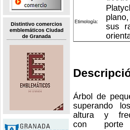
Platyc
plano,
Etimología:
Distintivo comercios
sus ra
emblemáticos Ciudad
orient
de Granada
Descripci
Árbol de peque
superando l
altura y fre
con porte 