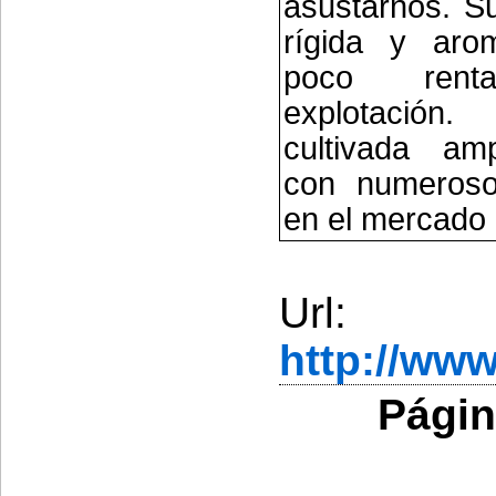
asustarnos. S
rígida y arom
poco rent
explotació
cultivada am
con numerosos
en el mercado
Url:
http://ww
Págin