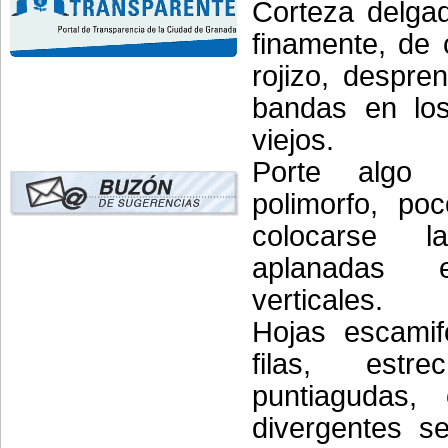
Corteza delgad
finamente, de 
rojizo, despre
bandas en los
viejos.
Porte algo d
polimorfo, po
colocarse la
aplanadas 
verticales.
Hojas escami
filas, estr
puntiagudas,
divergentes s