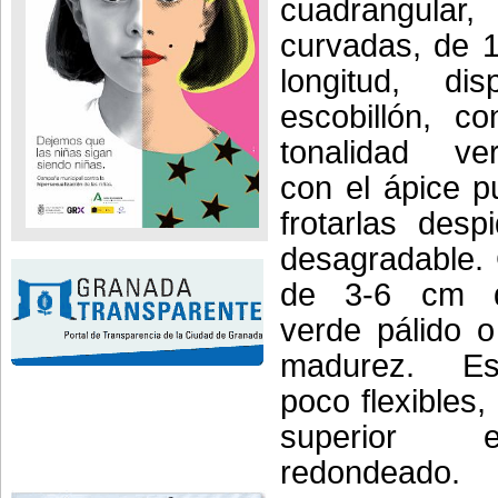
cuadrangula
curvadas, de 
longitud, di
escobillón, co
tonalidad ver
con el ápice p
frotarlas desp
desagradable.
de 3-6 cm de
verde pálido o
madurez. E
poco flexibles,
superior 
redondeado.