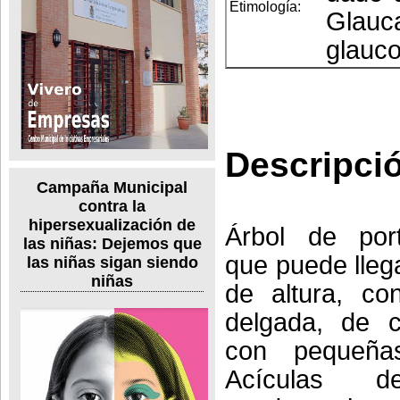
Etimología:
Glauc
glauco
Descripci
Campaña Municipal
contra la
hipersexualización de
Árbol de port
las niñas: Dejemos que
que puede lleg
las niñas sigan siendo
niñas
de altura, co
delgada, de c
con pequeña
Acículas d