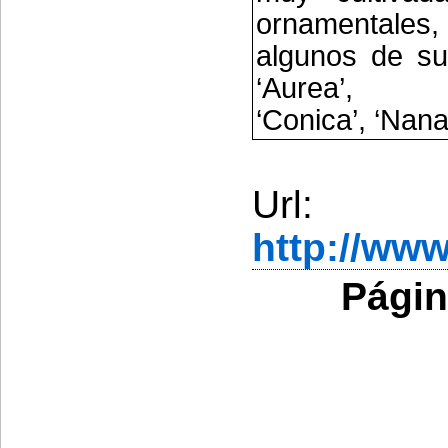
ornamentales,
algunos de sus
‘Aurea’, ‘
‘Conica’, ‘Nana
Url:
http://ww
Págin