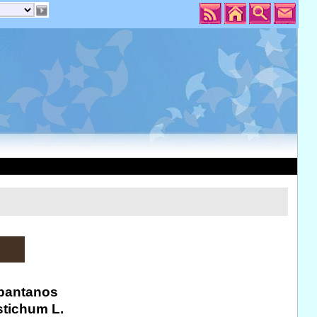
 pantanos
stichum L.