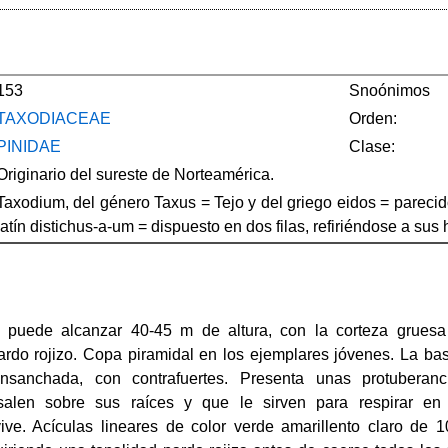
153
Snoónimos
TAXODIACEAE
Orden:
PINIDAE
Clase:
Originario del sureste de Norteamérica.
Taxodium, del género Taxus = Tejo y del griego eidos = parecid
latín distichus-a-um = dispuesto en dos filas, refiriéndose a sus 
e puede alcanzar 40-45 m de altura, con la corteza gruesa
rdo rojizo. Copa piramidal en los ejemplares jóvenes. La bas
nsanchada, con contrafuertes. Presenta unas protuberanc
salen sobre sus raíces y que le sirven para respirar en 
ve. Acículas lineares de color verde amarillento claro de