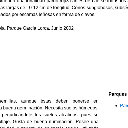
uiriendo una tonalidad pardo-rojiza antes de caerse todos los
as largas de 10-12 cm de longitud. Conos subglobosos, subsési
mados por escamas leñosas en forma de clavos.
pia. Parque García Lorca. Junio 2002
Parques 
 semillas, aunque éstas deben ponerse en
Par
una buena germinación. Necesita suelos húmedos,
 perjudicándole los suelos alcalinos, pues se
follaje. Gusta de buena iluminación. Posee una