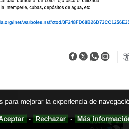
lidad, duradera, de color rojo oscuro, utilizada
la intemperie, cubas, depósitos de agua, etc
ada.org/inet/warboles.nsf/xtod/0F248FD68B26D73CC1256
os para mejorar la experiencia de navegació
Aceptar
-
Rechazar
-
Más informaci
MAPA WEB
|
ACCESI
AVISO LEGAL
|
POLIT