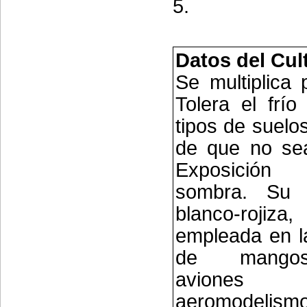
5.
Datos del Cul
Se multiplica 
Tolera el frío
tipos de suelo
de que no sea
Exposició
sombra. Su
blanco-rojiz
empleada en l
de mangos
avion
aeromodelis