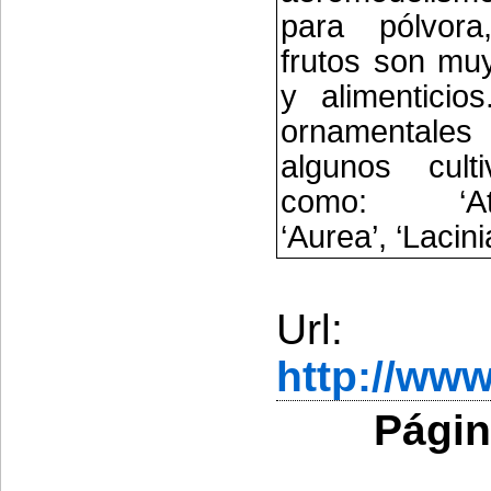
para pólvora
frutos son mu
y alimenticio
ornamentales 
algunos culti
como: ‘Atro
‘Aurea’, ‘Lacini
Url:
http://ww
Págin