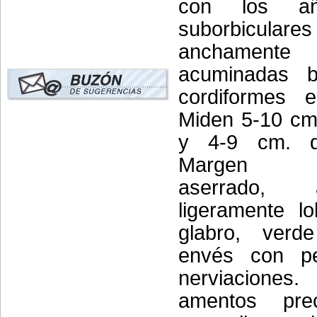
con los añ
suborbic
anchamente
acuminadas b
cordiformes 
Miden 5-10 cm.
y 4-9 cm. d
Margen do
aserrado,
ligeramente l
glabro, verd
envés con pe
nerviaciones
amentos pre