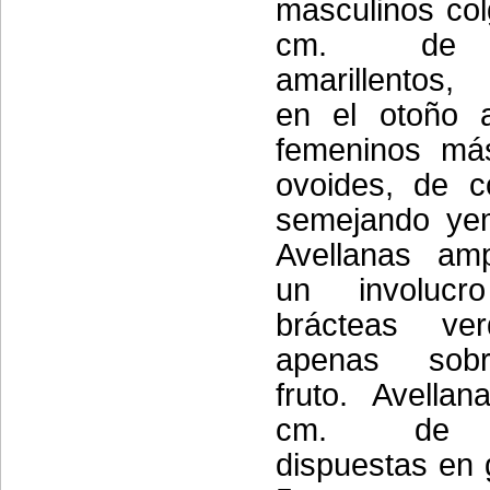
masculinos col
cm. de l
amarillentos,
en el otoño a
femeninos má
ovoides, de c
semejando yem
Avellanas am
un involuc
brácteas ve
apenas sob
fruto. Avella
cm. de d
dispuestas en 