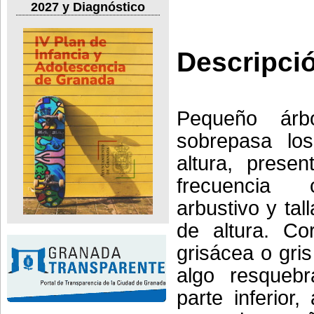
2027 y Diagnóstico
Descripci
Pequeño ár
sobrepasa lo
altura, prese
frecuencia
arbustivo y tal
de altura. Co
grisácea o gris 
algo resquebr
parte inferior,