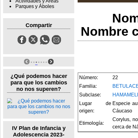
Actividades y Areas
Parques y Áboles
Nom
Compartir
Nombre ci
¿Qué podemos hacer
Número:
22
para que los cambios
Familia:
BETULAC
no nos superen?
Subclase:
HAMAMEL
Lugar de
Especie aut
origen:
Cáucaso
Corylus, no
Etimología:
cerca de Náp
IV Plan de Infancia y
Adolescencia 2023-