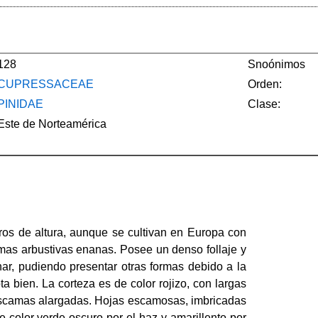
128
Snoónimos
CUPRESSACEAE
Orden:
PINIDAE
Clase:
Este de Norteamérica
ros de altura, aunque se cultivan en Europa con
rmas arbustivas enanas. Posee un denso follaje y
ar, pudiendo presentar otras formas debido a la
a bien. La corteza es de color rojizo, con largas
 escamas alargadas. Hojas escamosas, imbricadas
 color verde oscuro por el haz y amarillento por