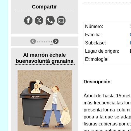
Compartir
Número:
Familia:
Subclase:
Lugar de origen:
Al marrón échale
Etimología:
buenavoluntá granaína
Descripción:
Árbol de hasta 15 met
más frecuencia las fo
presenta forma column
poda a la que se adapt
fisuras cubiertas por
en ramas aplanadas de