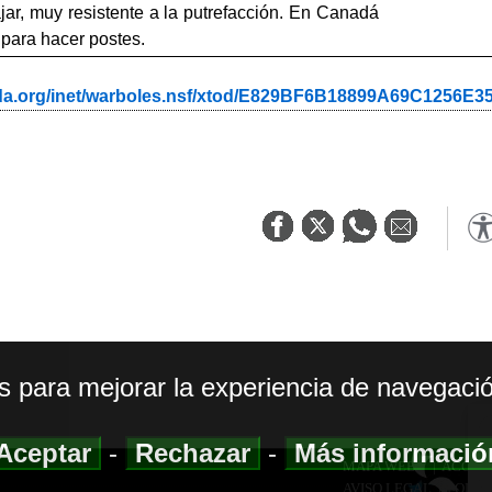
ajar, muy resistente a la putrefacción. En Canadá
 para hacer postes.
ada.org/inet/warboles.nsf/xtod/E829BF6B18899A69C1256E
os para mejorar la experiencia de navegació
Aceptar
-
Rechazar
-
Más informaci
MAPA WEB
|
ACCESI
AVISO LEGAL
|
POLIT