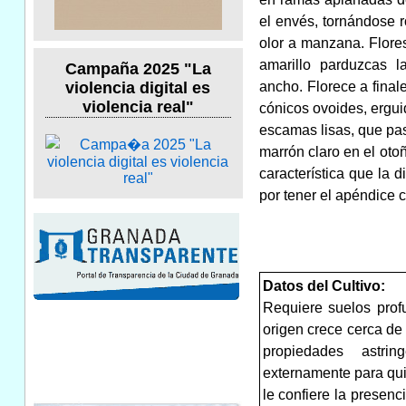
el envés, tornándose 
olor a manzana. Flore
amarillo parduzcas 
Campaña 2025 "La
ancho. Florece a finale
violencia digital es
violencia real"
cónicos ovoides, ergui
escamas lisas, que pas
marrón claro en el oto
característica que la 
por tener el apéndice c
Datos del Cultivo:
Requiere suelos profu
origen crece cerca d
propiedades astr
externamente para qui
le confiere la presen