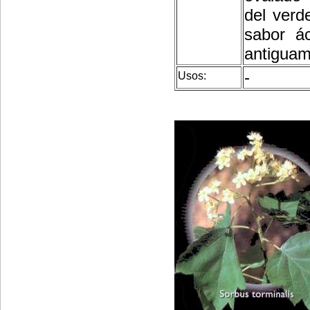
del verd
sabor ác
antiguam
-
Usos: