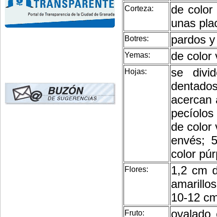
de color
Corteza:
unas pla
pardos y 
Botres:
de color 
Yemas:
se divi
Hojas:
dentado
acercan 
pecíolos
de color 
envés; 5
color púr
1,2 cm d
Flores:
amarillo
10-12 cm
ovalado
Fruto: